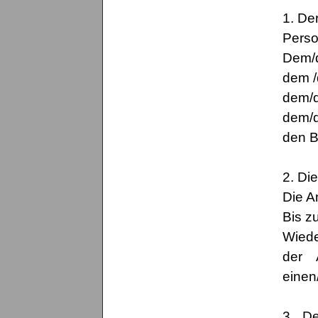
1. De
Perso
Dem/d
dem /
dem/d
dem/de
den B
2. Di
Die A
Bis z
Wiede
der 
einen
3. De