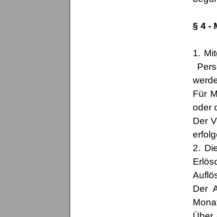
§ 4 -
1. Mi
Perso
werde
Für M
oder 
Der V
erfol
2. Di
Erlös
Auflö
Der A
Monat
Über 