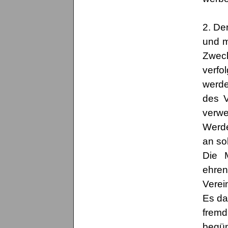
2. De
und m
Zweck
verfol
werde
des V
verwe
Werde
an so
Die M
ehren
Verei
Es da
fremd
begün