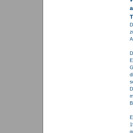
a
T
D
z
A
D
Menü überspringen
E
G
d
s
D
m
B
E
1
g