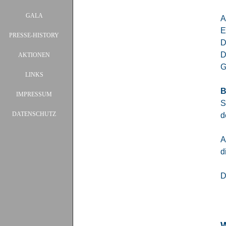
GALA
▼
A
E
PRESSE-HISTORY
▼
D
D
AKTIONEN
▼
G
LINKS
B
IMPRESSUM
S
DATENSCHUTZ
d
A
d
D
W