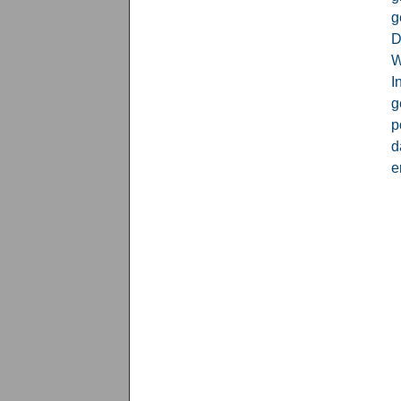
g
D
W
I
g
p
d
e