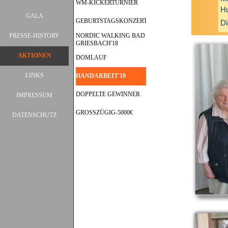
WM-KICKERTURNIER
Hu
GALA
▼
GEBURTSTAGSKONZERT
Di
PRESSE-HISTORY
NORDIC WALKING BAD
▼
GRIESBACH'18
AKTIONEN
▼
DOMLAUF
LINKS
HANDARBEIT'18
DOPPELTE GEWINNER
IMPRESSUM
GROSSZÜGIG-5000€
DATENSCHUTZ