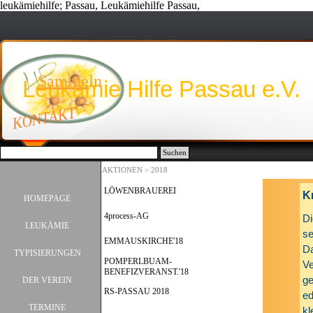
leukämiehilfe; Passau, Leukämiehilfe Passau,
Direkt zum Seiteninhalt
Sammeln
Leukämie Hilfe Passau e.V.
KONTAKT
Suchen
AKTIONEN > 2018
Menü überspringen
LÖWENBRAUEREI
K
HOMEPAGE
4process-AG
Di
LEUKÄMIE
▼
se
EMMAUSKIRCHE'18
Da
TYPISIERUNGEN
▼
POMPERLBUAM-
Ve
BENEFIZVERANST.'18
ge
DER VEREIN
▼
RS-PASSAU 2018
ed
TERMINE
▼
kl