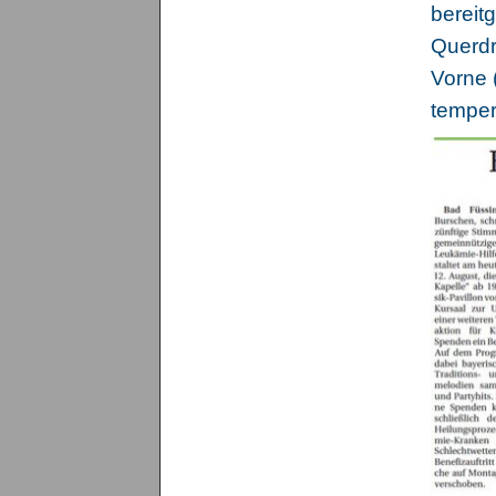
bereit
Querdr
Vorne 
temper