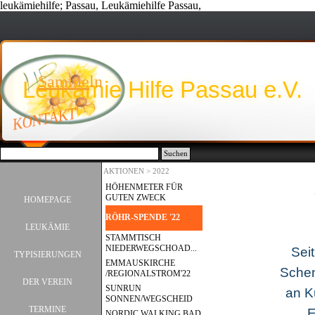
leukämiehilfe; Passau, Leukämiehilfe Passau,
Direkt zum Seiteninhalt
Sammeln
Leukämie Hilfe Passau e.V.
KONTAKT
Suchen
AKTIONEN > 2022
HÖHENMETER FÜR
Menü überspringen
GUTEN ZWECK
HOMEPAGE
RÖHR-SPENDE '22
LEUKÄMIE
▼
STAMMTISCH
NIEDERWEGSCHOAD...
Sei
TYPISIERUNGEN
▼
EMMAUSKIRCHE
Schen
/REGIONALSTROM'22
DER VEREIN
▼
SUNRUN
an K
SONNEN/WEGSCHEID
TERMINE
▼
E
NORDIC WALKING BAD