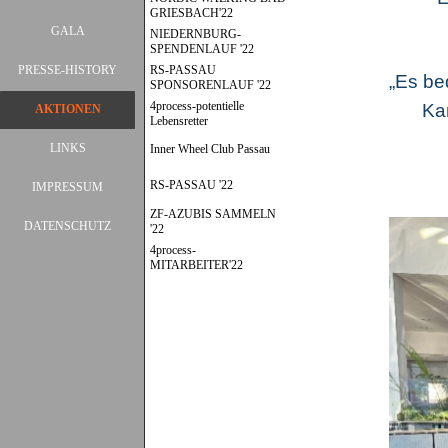
GRIESBACH'22
GALA
▼
NIEDERNBURG-
SPENDENLAUF '22
PRESSE-HISTORY
RS-PASSAU
▼
„Es be
SPONSORENLAUF '22
4process-potentielle
Ka
AKTIONEN
▼
Lebensretter
LINKS
Inner Wheel Club Passau
RS-PASSAU '22
IMPRESSUM
ZF-AZUBIS SAMMELN
DATENSCHUTZ
'22
4process-
MITARBEITER'22