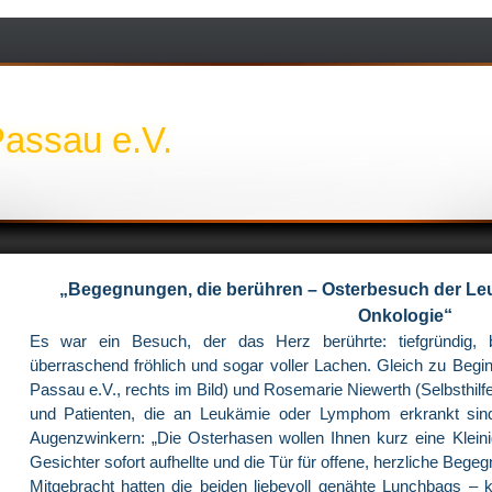
Passau e.V.
„Begegnungen, die berühren – Osterbesuch der Leuk
Onkologie“
Es war ein Besuch, der das Herz berührte: tiefgründig,
überraschend fröhlich und sogar voller Lachen. Gleich zu Begi
Passau e.V., rechts im Bild) und Rosemarie Niewerth (Selbsthilfe
und Patienten, die an Leukämie oder Lymphom erkrankt sind
Augenzwinkern: „Die Osterhasen wollen Ihnen kurz eine Kleinigk
Gesichter sofort aufhellte und die Tür für offene, herzliche Bege
Mitgebracht hatten die beiden liebevoll genähte Lunchbags – kle