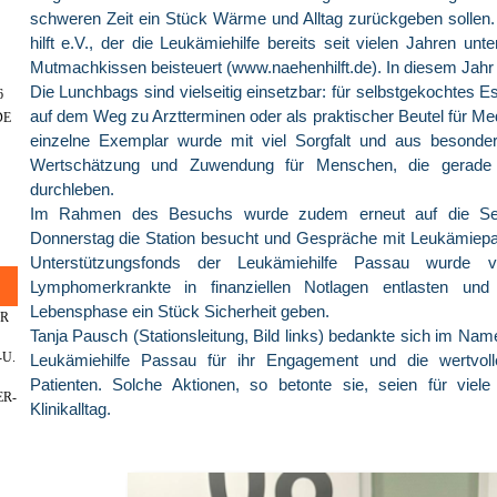
schweren Zeit ein Stück Wärme und Alltag zurückgeben sollen.
hilft e.V., der die Leukämiehilfe bereits seit vielen Jahren u
Mutmachkissen beisteuert (www.naehenhilft.de). In diesem Jahr 
Die Lunchbags sind vielseitig einsetzbar: für selbstgekochtes 
6
auf dem Weg zu Arztterminen oder als praktischer Beutel für M
DE
einzelne Exemplar wurde mit viel Sorgfalt und aus besondere
Wertschätzung und Zuwendung für Menschen, die gerade e
durchleben.
Im Rahmen des Besuchs wurde zudem erneut auf die Selbs
Donnerstag die Station besucht und Gespräche mit Leukämiepati
Unterstützungsfonds der Leukämiehilfe Passau wurde v
Lymphomerkrankte in finanziellen Notlagen entlasten und
Lebensphase ein Stück Sicherheit geben.
ER
Tanja Pausch (Stationsleitung, Bild links) bedankte sich im Na
U.
Leukämiehilfe Passau für ihr Engagement und die wertvoll
Patienten. Solche Aktionen, so betonte sie, seien für viele 
R-
Klinikalltag.