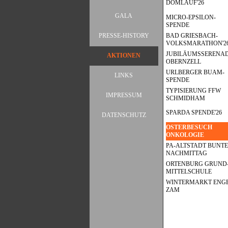
DOMLAUF'26
GALA
▼
MICRO-EPSILON-
SPENDE
PRESSE-HISTORY
BAD GRIESBACH-
▼
VOLKSMARATHON'2
JUBILÄUMSSERENA
AKTIONEN
▼
OBERNZELL
URLBERGER BUAM-
LINKS
SPENDE
TYPISIERUNG FFW
IMPRESSUM
SCHMIDHAM
SPARDA SPENDE'26
DATENSCHUTZ
OSTERBESUCH
ONKOLOGIE
PA-ALTSTADT BUNT
NACHMITTAG
ORTENBURG GRUND-
MITTELSCHULE
WINTERMARKT ENGE
ZAM