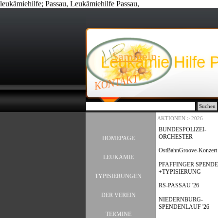
leukämiehilfe; Passau, Leukämiehilfe Passau,
Direkt zum Seiteninhalt
Sammeln
Leukämie Hilfe 
KONTAKT
Suchen
AKTIONEN > 2026
BUNDESPOLIZEI-
Menü überspringen
ORCHESTER
HOMEPAGE
OstBahnGroove-Konzert
LEUKÄMIE
▼
PFAFFINGER SPENDE
+TYPISIERUNG
TYPISIERUNGEN
▼
RS-PASSAU '26
DER VEREIN
▼
NIEDERNBURG-
SPENDENLAUF '26
TERMINE
▼