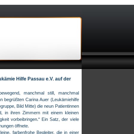
ämie Hilfe Passau e.V. auf der
 bewegend, manchmal still, manchmal
nn begrüßten Carina Auer (Leukämiehilfe
gruppe, Bild Mitte) die neun Patientinnen
, in ihren Zimmern mit einem kleinen
eit vorbeibringen.“ Ein Satz, der viele
gnungen öffnete.
ine, farbenfrohe Begleiter, die in einer